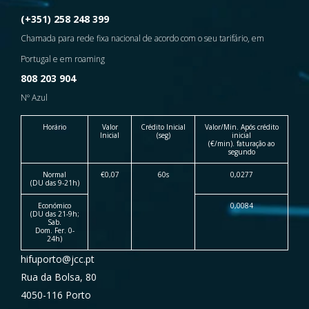
(+351) 258 248 399
Chamada para rede fixa nacional de acordo com o seu tarifário, em
Portugal e em roaming
808 203 904
Nº Azul
Horário
Valor
Crédito Inicial
Valor/Min. Após crédito
Inicial
(seg)
inicial
(€/min). faturação ao
segundo
Normal
€0,07
60s
0,0277
(DU das 9-21h)
Económico
0,0084
(DU das 21-9h;
Sab.
Dom. Fer. 0-
24h)
hifuporto@jcc.pt
Rua da Bolsa, 80
4050-116 Porto