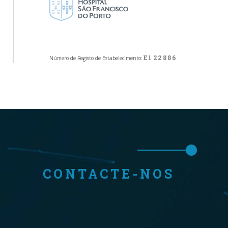
E122886
Número de Registo de Estabelecimento:
CONTACTE-NOS