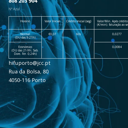
808 203 904
Nº Azul
Horário
Valor Inicial
Crédito Inicial (seg)
Valor/Min. Após crédito 
(€/min). faturação ao 
Normal
€0,07
60s
0,0277
(DU das 9-21h)
Económico
0,0084
(DU das 21-9h; Sab.
Dom. Fer. 0-24h)
hifuporto@jcc.pt
Rua da Bolsa, 80
4050-116 Porto