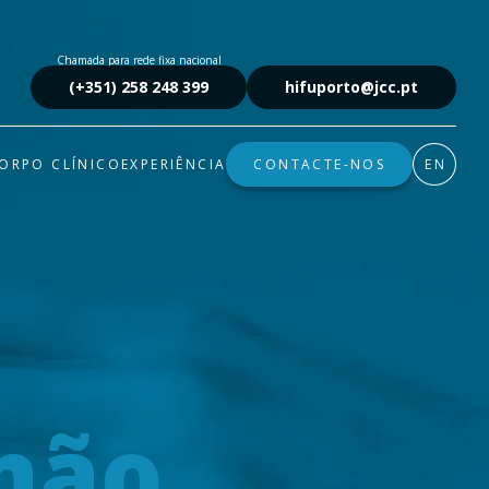
Chamada para rede fixa nacional
(+351) 258 248 399
hifuporto@jcc.pt
ORPO CLÍNICO
EXPERIÊNCIA
CONTACTE-NOS
EN
 não