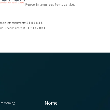
Pence Enterprises Portugal S.A.
E158645
to de Estabelecimento:
21171/2021
 de Funcionamento:
Nome
 em roaming