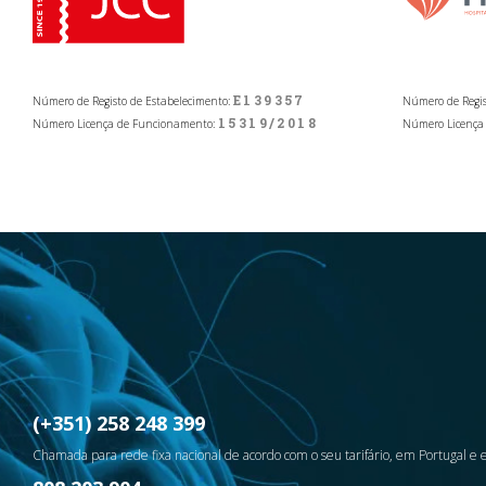
E139357
Número de Registo de Estabelecimento:
Número de Regis
15319/2018
Número Licença de Funcionamento:
Número Licença
(+351) 258 248 399
Chamada para rede fixa nacional de acordo com o seu tarifário, em Portugal e